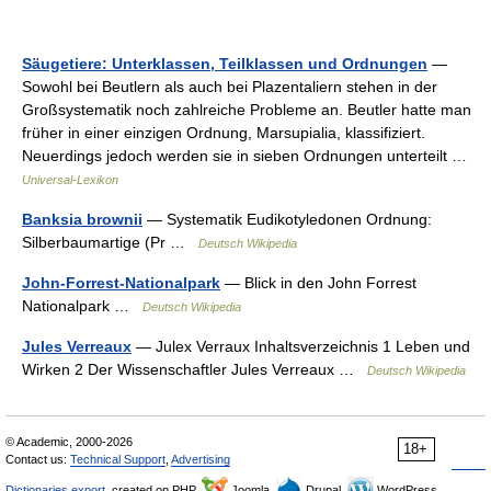
Säugetiere: Unterklassen, Teilklassen und Ordnungen
—
Sowohl bei Beutlern als auch bei Plazentaliern stehen in der
Großsystematik noch zahlreiche Probleme an. Beutler hatte man
früher in einer einzigen Ordnung, Marsupialia, klassifiziert.
Neuerdings jedoch werden sie in sieben Ordnungen unterteilt …
Universal-Lexikon
Banksia brownii
— Systematik Eudikotyledonen Ordnung:
Silberbaumartige (Pr …
Deutsch Wikipedia
John-Forrest-Nationalpark
— Blick in den John Forrest
Nationalpark …
Deutsch Wikipedia
Jules Verreaux
— Julex Verraux Inhaltsverzeichnis 1 Leben und
Wirken 2 Der Wissenschaftler Jules Verreaux …
Deutsch Wikipedia
© Academic, 2000-2026
18+
Contact us:
Technical Support
,
Advertising
Dictionaries export
, created on PHP,
Joomla,
Drupal,
WordPress,