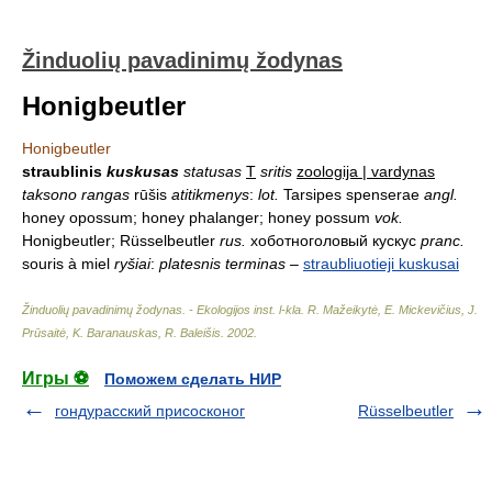
Žinduolių pavadinimų žodynas
Honigbeutler
Honigbeutler
straublinis
kuskusas
statusas
T
sritis
zoologija | vardynas
taksono rangas
rūšis
atitikmenys
:
lot.
Tarsipes spenserae
angl.
honey opossum; honey phalanger; honey possum
vok.
Honigbeutler; Rüsselbeutler
rus.
хоботноголовый кускус
pranc.
souris à miel
ryšiai
:
platesnis terminas
–
straubliuotieji kuskusai
Žinduolių pavadinimų žodynas. - Ekologijos inst. l-kla
.
R. Mažeikytė, E. Mickevičius, J.
Prūsaitė, K. Baranauskas, R. Baleišis
.
2002
.
Игры ⚽
Поможем сделать НИР
гондурасский присосконог
Rüsselbeutler