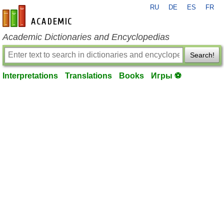
RU
DE
ES
FR
en-academic.com
Academic Dictionaries and Encyclopedias
Search!
Interpretations
Translations
Books
Игры ⚽